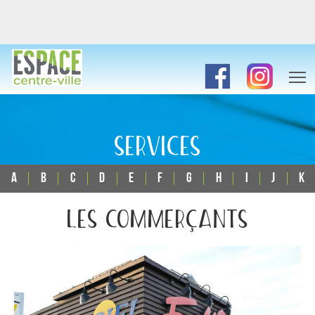
SERVICES
A
B
C
D
E
F
G
H
I
J
K
LES COMMERÇANTS