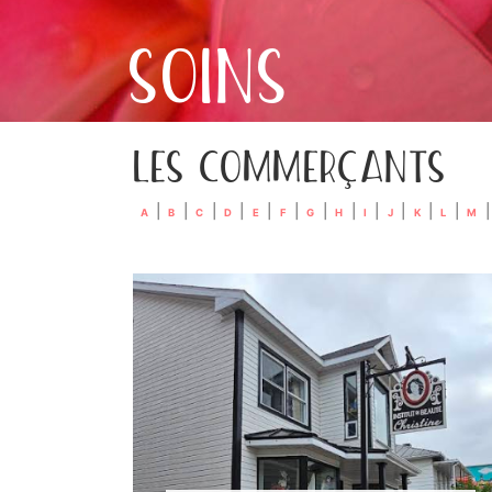
SOINS
LES COMMERÇANTS
|
|
|
|
|
|
|
|
|
|
|
|
|
A
B
C
D
E
F
G
H
I
J
K
L
M