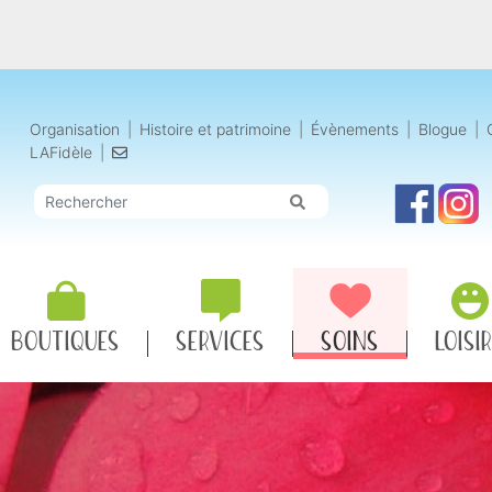
Organisation
|
Histoire
et patrimoine
|
Évènements
|
Blogue
|
LAFidèle
|
BOUTIQUES
SERVICES
SOINS
LOISI