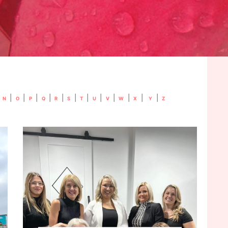
|
|
|
|
|
|
|
|
|
|
|
|
N
O
P
Q
R
S
T
U
V
W
X
Y
Z